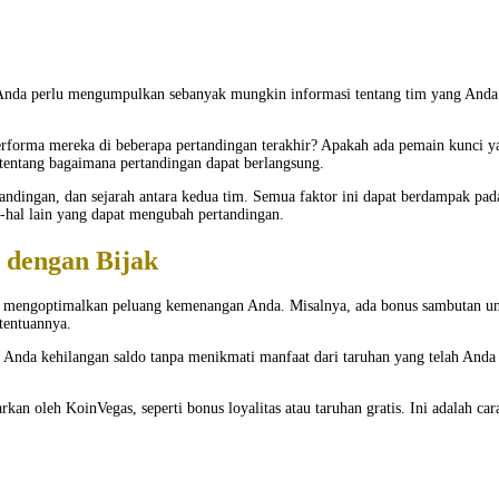
. Anda perlu mengumpulkan sebanyak mungkin informasi tentang tim yang Anda
erforma mereka di beberapa pertandingan terakhir? Apakah ada pemain kunci y
tentang bagaimana pertandingan dapat berlangsung.
rtandingan, dan sejarah antara kedua tim. Semua faktor ini dapat berdampak pad
-hal lain yang dapat mengubah pertandingan.
 dengan Bijak
 mengoptimalkan peluang kemenangan Anda. Misalnya, ada bonus sambutan un
tentuannya.
 Anda kehilangan saldo tanpa menikmati manfaat dari taruhan yang telah Anda 
rkan oleh KoinVegas, seperti bonus loyalitas atau taruhan gratis. Ini adalah