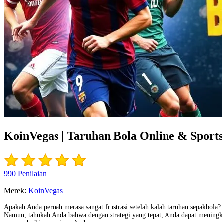
KoinVegas | Taruhan Bola Online & Sport
990 Penilaian
Merek:
KoinVegas
Apakah Anda pernah merasa sangat frustrasi setelah kalah taruhan sepakbola? 
Namun, tahukah Anda bahwa dengan strategi yang tepat, Anda dapat meningk