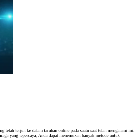
g telah terjun ke dalam taruhan online pada suatu saat telah mengalami ini.
lahraga yang tepercaya, Anda dapat menemukan banyak metode untuk