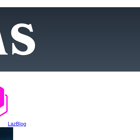
LazBlog